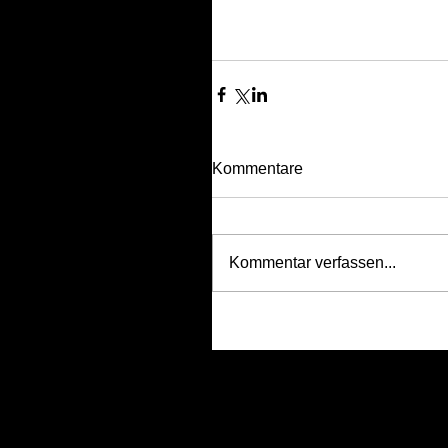
Kommentare
Kommentar verfassen...