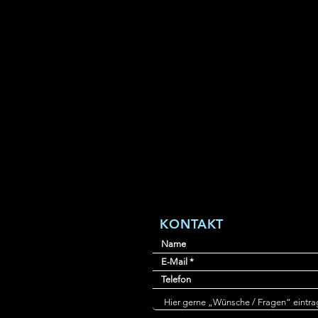
KONTAKT