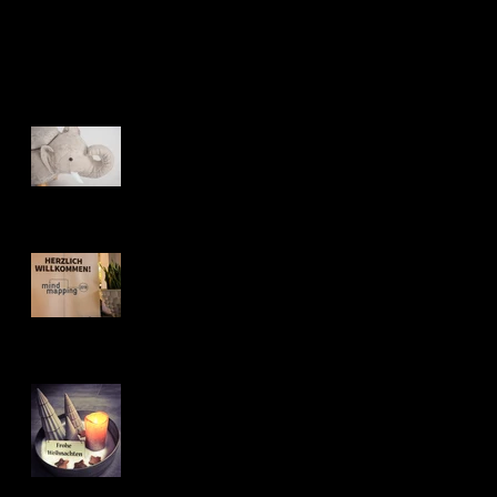
Recent Posts
Benjamin - unser
kleiner Elefant
neue Inspiration
Weihnachtsgrüße