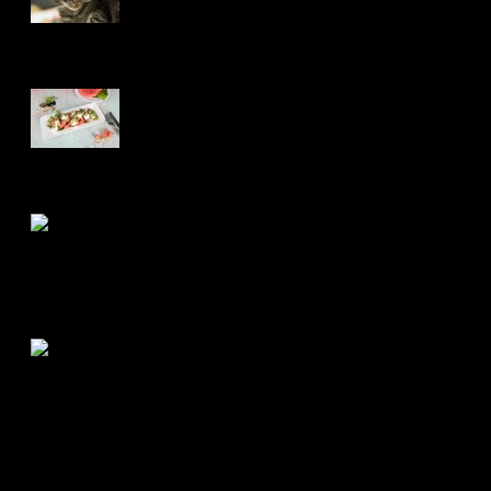
Food-Fotografie
Hochzeitsfotografie
Babybauch | stolze
Patentante