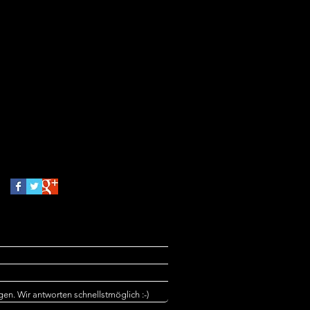
Mindmapping2018
New Born Fotografie
Photobooth
Portraitbilder
Portraitfotografie
Rabatt
Requisiten
Sarah Winter
Schulfotografie
Schulfotos
Schwangerschaft
Schwangerschaftsbilder
Schwangerschaftsfotos
Seminar
Tierfotografie
Trauung
Valentinstag
Follow Us