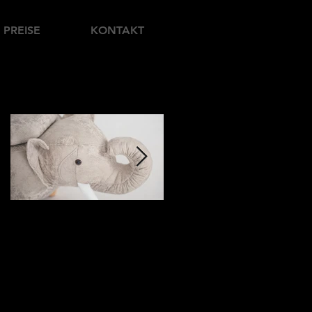
PREISE
KONTAKT
Featured Posts
6. März 2018
23. Dez. 2017
Benjamin - unser kleiner
Weihnachtsgrüße
Elefant