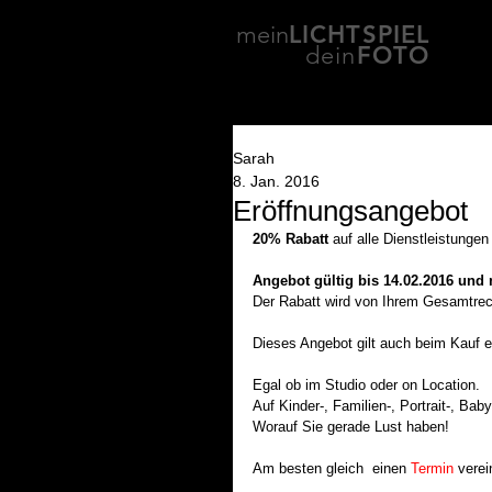
mein
LICHTSPIEL
dein
FOTO
Sarah
8. Jan. 2016
Eröffnungsangebot
20% Rabatt 
auf alle Dienstleistung
Angebot gültig bis 14.02.2016 und 
Der Rabatt wird von Ihrem Gesamtre
Dieses Angebot gilt auch beim Kauf e
Egal ob im Studio oder on Location.  
Auf Kinder-, Familien-, Portrait-, Ba
Worauf Sie gerade Lust haben!    
Am besten gleich  einen 
Termin
 verei