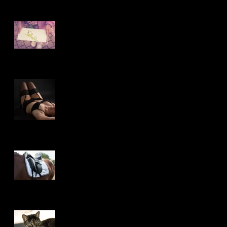
Hochzeit - Liebe des
Lebens
erotische,
ästhetische
Fotografie
Turniererfolg
Endlich ist es da!