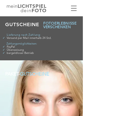
mein
LICHTSPIEL
dein
FOTO
FOTOERLEBNISSE
GUTSCHEINE
VERSCHENKEN
✓
Lieferung nach Zahlung:
✓
Versand per Mail innerhalb 24 Std.
✓
Zahlungsmöglichkeiten:
✓
PayPal
✓
Überweisung
✓
bargeldloser Betrieb
PAKET-
GUTSCHEINE