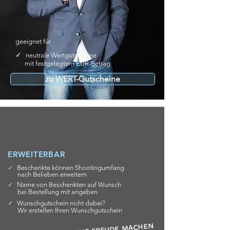
geeignet für
✓
neutrale Wertgutscheine
mit festgelegtem EUR-Betrag
zu WERT-Gutscheine
ERWEITERBAR
✓
Beschenkte können Shootingumfang
nach Belieben erweitern
✓
Name von Beschenkten auf Wunsch
bei Bestellung mit angeben
✓
Wunschgutschein nicht dabei?
Wir erstellen Ihren Wunschgutschein