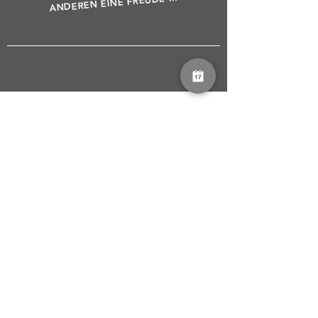
ANDEREN EINE FREUDE MACHEN
KONTAKT
Bitte beachten Sie unsere
Datenschutzerklärung
.
Sie
können diese
hier
einsehen.
senden
01578 5904026