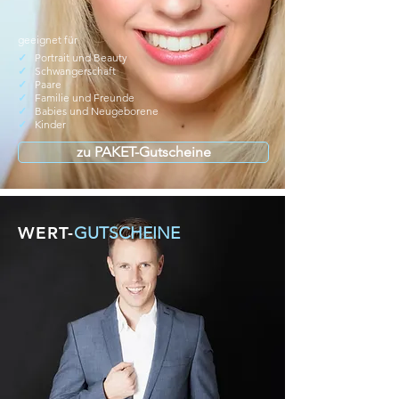
geeignet für
✓
Portrait und Beauty
✓
Schwangerschaft
✓
Paare
✓
Familie und Freunde
✓
Babies und Neugeborene
✓
Kinder
zu PAKET-Gutscheine
WERT-
GUTSCHEINE