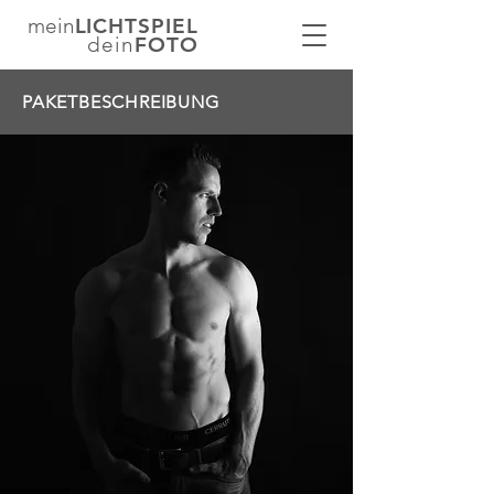
mein
LICHTSPIEL
dein
FOTO
PAKETBESCHREIBUNG