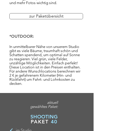
und mehr Fotos wichtig sind.
zur Paketübersicht
*OUTDOOR:
In unmittelbarer Nähe von unserem Studio
gibt es viele Bäume, traumhaft schön und
Schatten spendend, um optimal auf Sonne
zu reagieren. Viel grün, viele Felder,
unzählige Möglichkeiten. Einfach perfekt!
Diese Location ist in den Preisen enthalten.
Für andere Wunschlocations berechnen wir
2 € je gefahrenem Kilometer (Hin- und
Rückfahrt) um Fahrt- und Lohnkosten zu
decken.
aktuell
gewähltes Paket:
SHOOTING
PAKET
40
✓
im Studio