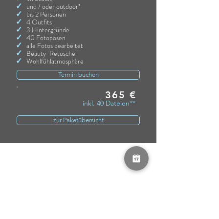
✓
und / oder outdoor*
✓
bis 2 Personen
✓
4 Outfits
✓
3 Hintergründe
✓
40 Fotoposen
✓
alle Fotos bearbeitet
✓
Beauty-Retusche
✓
Wohlfühlatmosphäre
Termin buchen
365
€
inkl. 40 Dateien**
zur Paketübersicht