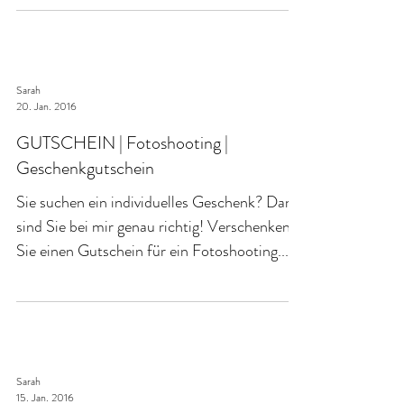
Kinderfotografen konzentrieren wir uns auf
Kindergärten in der Region um Karlsruhe und
um...
Sarah
20. Jan. 2016
GUTSCHEIN | Fotoshooting |
Geschenkgutschein
Sie suchen ein individuelles Geschenk? Dann
sind Sie bei mir genau richtig! Verschenken
Sie einen Gutschein für ein Fotoshooting....