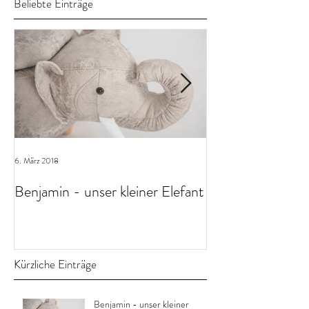
Beliebte Einträge
6. März 2018
23. Dez. 2017
Benjamin - unser kleiner Elefant
Weihnachtsgrüß
Kürzliche Einträge
Benjamin - unser kleiner