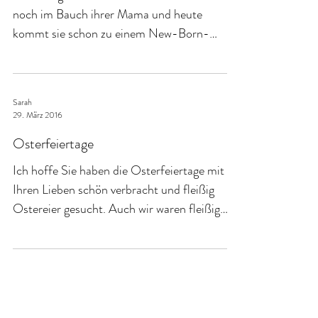
Vor wenigen Wochen war die kleine Isabella
noch im Bauch ihrer Mama und heute
kommt sie schon zu einem New-Born-
Shooting zu mir. Seid...
Sarah
29. März 2016
Osterfeiertage
Ich hoffe Sie haben die Osterfeiertage mit
Ihren Lieben schön verbracht und fleißig
Ostereier gesucht. Auch wir waren fleißig
und haben...